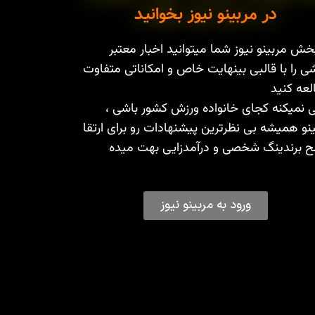
در مربینو نیوز بخوانید
خش مربینو نیوز شما میتوانید اخبار معتبر
ی را با قالبی بینهایت خاص و امکاناتی متفاوت
عه کنید
 نمیکنه کجای خانواده ورزش کشور باشی ،
نو همیشه بی نظرترین پیشنهادات رو برای ارتقا
 برندینگ شخصی و درآمدزایی بهت میده
ورود به مربینو نیوز