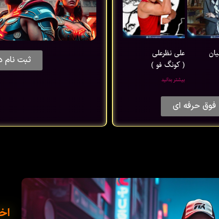
یان
علی نظرعلی
ثبت نام د
( کونگ فو )
بیشتر بدانید
فوق حرفه ای
اخب