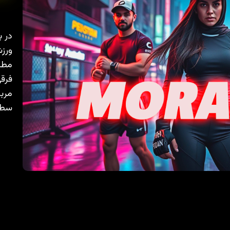
در ب
ورزش
مطال
فرقی
مربی
سطح