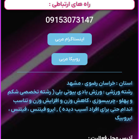
راه های ارتباطی :
09153073147
اینستاگرام مربی
روبیکا مربی
استان : خراسان رضوی ، مشهد
رشته ورزشی : ورزش بادی بیوتی بلی ( رشته تخصصی شکم
و پهلو ، چربیسوزی ، کاهش وزن و افزایش وزن و تناسب
اندام حتی برای افراد آسیب دیده ) , ایرو فیتنس ، فیتنس ،
ایروبیک
آدرس محل فعالیت :