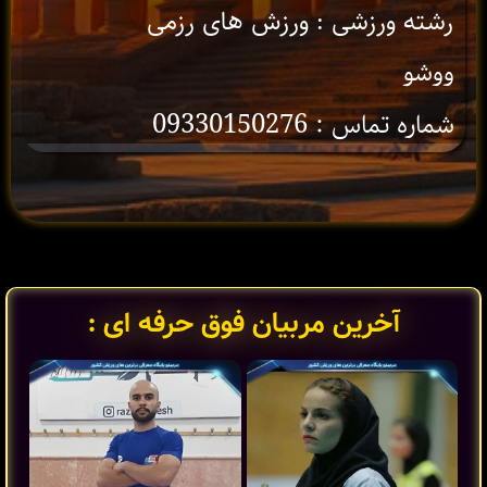
رشته ورزشی : ورزش های رزمی
ووشو
شماره تماس : 09330150276
آخرین مربیان فوق حرفه ای :