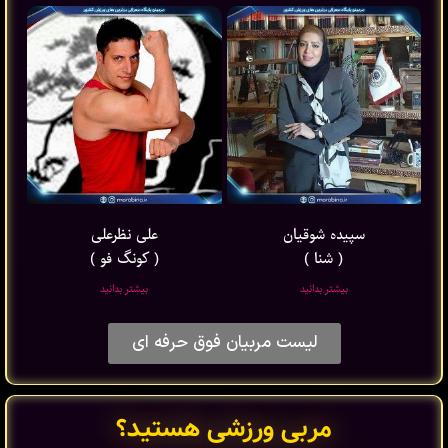
سپیده شوقیان
علی نظرعلی
( شنا )
( کونگ فو )
بیشتر بدانید
بیشتر بدانید
لیست مربیان فوق حرفه ای
مربی ورزشی هستید؟