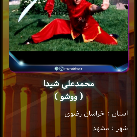
محمد‌علی شیدا
( ووشو )
استان : خراسان رضوی
شهر : مشهد