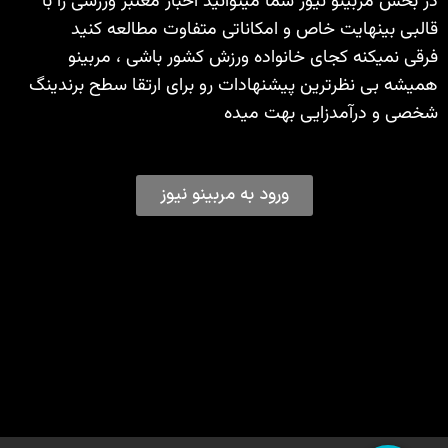
در بخش مربینو نیوز شما میتوانید اخبار معتبر ورزشی را با
قالبی بینهایت خاص و امکاناتی متفاوت مطالعه کنید
فرقی نمیکنه کجای خانواده ورزش کشور باشی ، مربینو
همیشه بی نظرترین پیشنهادات رو برای ارتقا سطح برندینگ
شخصی و درآمدزایی بهت میده
ورود به مربینو نیوز