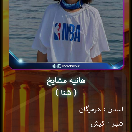
هانیه مشایخ
( شنا )
استان : هرمزگان
شهر : کیش