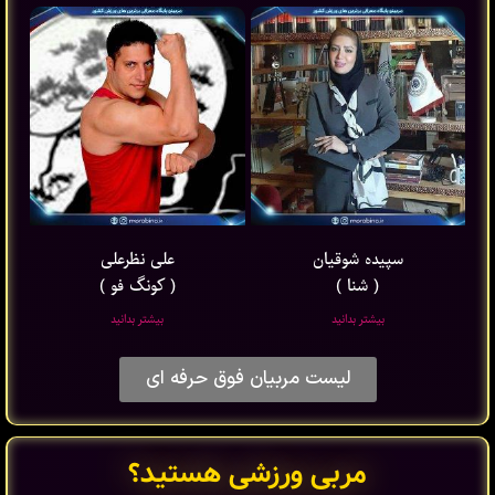
سپیده شوقیان
علی نظرعلی
( شنا )
( کونگ فو )
بیشتر بدانید
بیشتر بدانید
لیست مربیان فوق حرفه ای
مربی ورزشی هستید؟