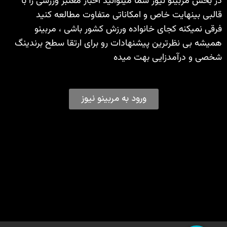
در بخش مربینو نیوز شما میتوانید اخبار معتبر ورزشی را با
قالبی بینهایت خاص و امکاناتی متفاوت مطالعه کنید
فرقی نمیکنه کجای خانواده ورزش کشور باشی ، مربینو
همیشه بی نظرترین پیشنهادات رو برای ارتقا سطح برندینگ
شخصی و درآمدزایی بهت میده
ورود به مربینو نیوز