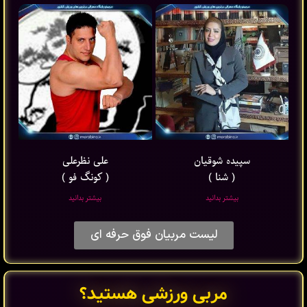
سپیده شوقیان
علی نظرعلی
( شنا )
( کونگ فو )
بیشتر بدانید
بیشتر بدانید
لیست مربیان فوق حرفه ای
مربی ورزشی هستید؟