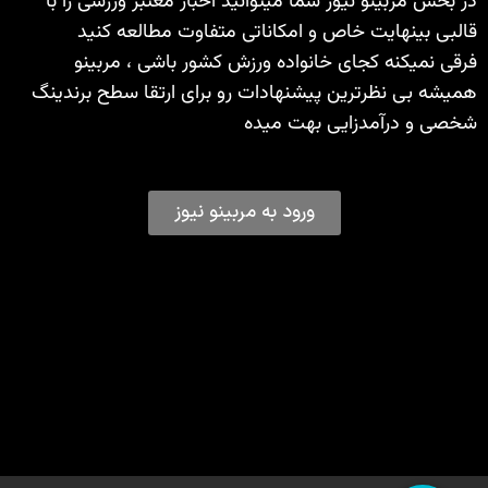
در بخش مربینو نیوز شما میتوانید اخبار معتبر ورزشی را با
قالبی بینهایت خاص و امکاناتی متفاوت مطالعه کنید
فرقی نمیکنه کجای خانواده ورزش کشور باشی ، مربینو
همیشه بی نظرترین پیشنهادات رو برای ارتقا سطح برندینگ
شخصی و درآمدزایی بهت میده
ورود به مربینو نیوز