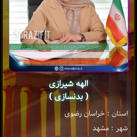
الهه شیرازی
( بدنسازی )
استان : خراسان رضوی
شهر : مشهد