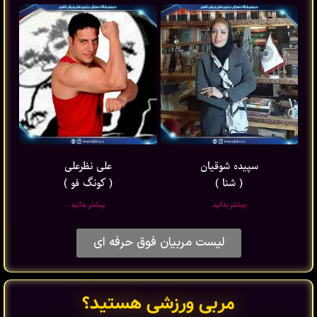
سپیده شوقیان
علی نظرعلی
( شنا )
( کونگ فو )
بیشتر بدانید
بیشتر بدانید
لیست مربیان فوق حرفه ای
مربی ورزشی هستید؟