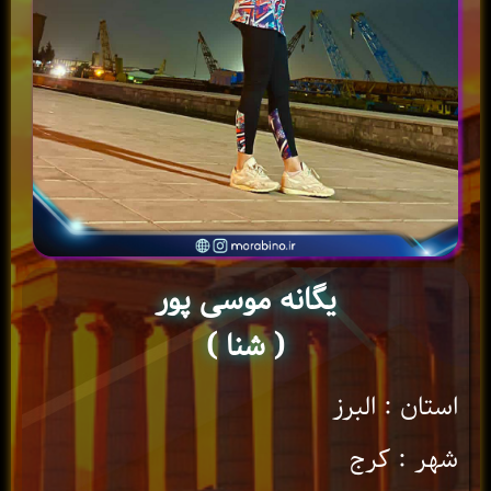
یگانه موسی پور
( شنا )
استان : البرز
شهر : کرج