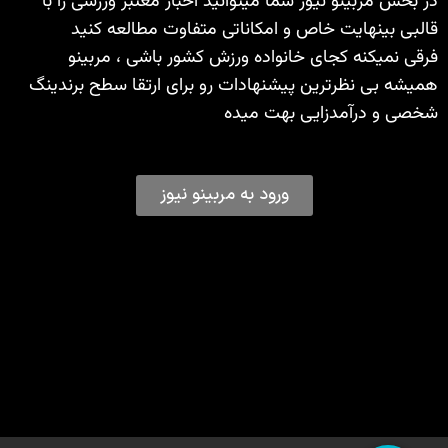
در بخش مربینو نیوز شما میتوانید اخبار معتبر ورزشی را با
قالبی بینهایت خاص و امکاناتی متفاوت مطالعه کنید
فرقی نمیکنه کجای خانواده ورزش کشور باشی ، مربینو
همیشه بی نظرترین پیشنهادات رو برای ارتقا سطح برندینگ
شخصی و درآمدزایی بهت میده
ورود به مربینو نیوز