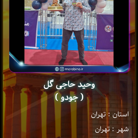
وحید حاجی گل
( جودو )
استان : تهران
شهر : تهران