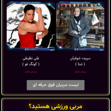
سپیده شوقیان
علی نظرعلی
( شنا )
( کونگ فو )
بیشتر بدانید
بیشتر بدانید
لیست مربیان فوق حرفه ای
مربی ورزشی هستید؟