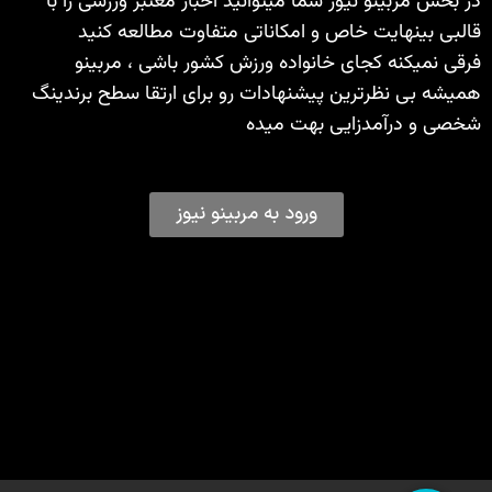
در بخش مربینو نیوز شما میتوانید اخبار معتبر ورزشی را با
قالبی بینهایت خاص و امکاناتی متفاوت مطالعه کنید
فرقی نمیکنه کجای خانواده ورزش کشور باشی ، مربینو
همیشه بی نظرترین پیشنهادات رو برای ارتقا سطح برندینگ
شخصی و درآمدزایی بهت میده
ورود به مربینو نیوز