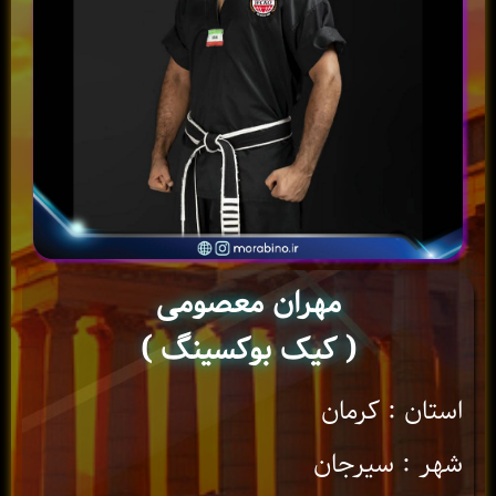
مهران معصومی
( کیک بوکسینگ )
استان : کرمان
شهر : سیرجان