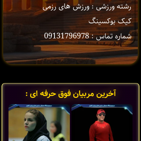
رشته ورزشی : ورزش های رزمی
کیک بوکسینگ
شماره تماس : 09131796978
آخرین مربیان فوق حرفه ای :