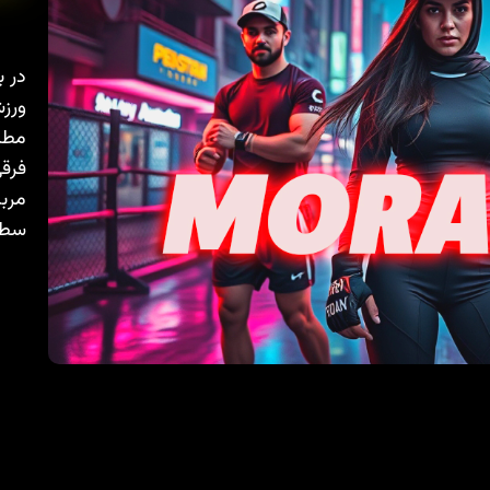
در ب
ورزش
مطال
فرقی
مربی
سطح