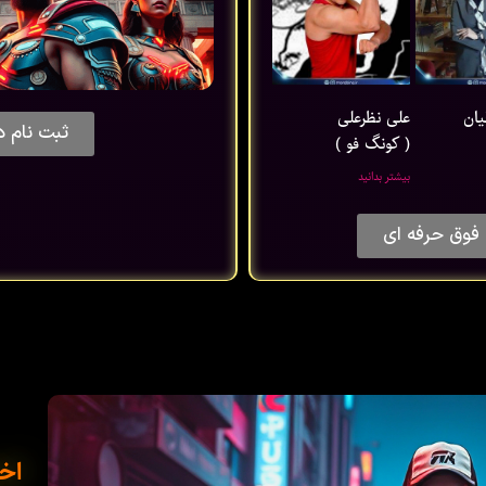
یان
علی نظرعلی
ثبت نام د
( کونگ فو )
بیشتر بدانید
فوق حرفه ای
اخب