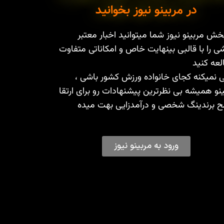
در مربینو نیوز بخوانید
خش مربینو نیوز شما میتوانید اخبار معتبر
ی را با قالبی بینهایت خاص و امکاناتی متفاوت
عه کنید
 نمیکنه کجای خانواده ورزش کشور باشی ،
نو همیشه بی نظرترین پیشنهادات رو برای ارتقا
 برندینگ شخصی و درآمدزایی بهت میده
ورود به مربینو نیوز