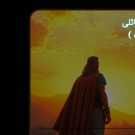
ئلی
)