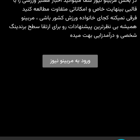
در بخش مربینو نیوز شما میتوانید اخبار معتبر ورزشی را با
قالبی بینهایت خاص و امکاناتی متفاوت مطالعه کنید
فرقی نمیکنه کجای خانواده ورزش کشور باشی ، مربینو
همیشه بی نظرترین پیشنهادات رو برای ارتقا سطح برندینگ
شخصی و درآمدزایی بهت میده
ورود به مربینو نیوز