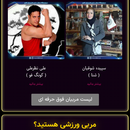
سپیده شوقیان
علی نظرعلی
( شنا )
( کونگ فو )
بیشتر بدانید
بیشتر بدانید
لیست مربیان فوق حرفه ای
مربی ورزشی هستید؟