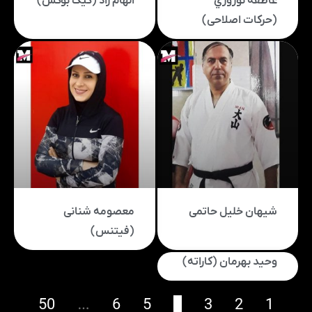
عاطفه نوروزي
الهام راد (کیک بوکس)
(حرکات اصلاحی)
شیهان خلیل حاتمی
معصومه شنانی
(فیتنس)
وحید بهرمان (کاراته)
50
…
6
5
4
3
2
1