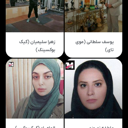
یوسف سلطانی (موی
زهرا سلیمیان (کیک
تای)
بوکسینگ)