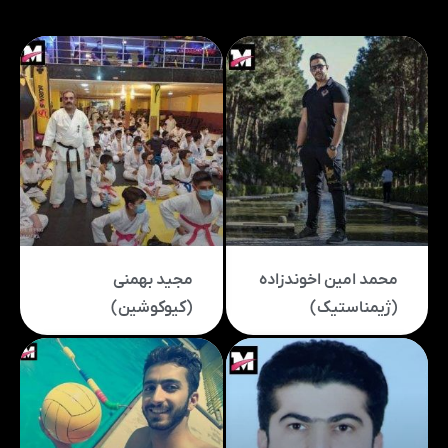
محمد امین اخوندزاده
مجید بهمنی
(ژیمناستیک)
(کیوکوشین)