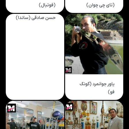
(تای چی چوان)
(فوتبال)
حسن صادقی (ساندا)
یاور جوانمرد (کونگ
فو)