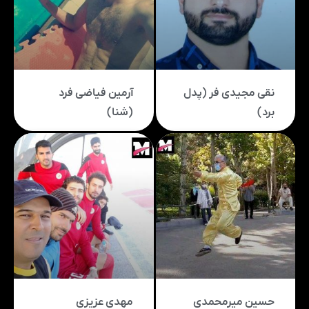
نقی مجیدی فر (پدل
آرمین فیاضی فرد
برد)
(شنا)
حسین میرمحمدی
مهدی عزیزی