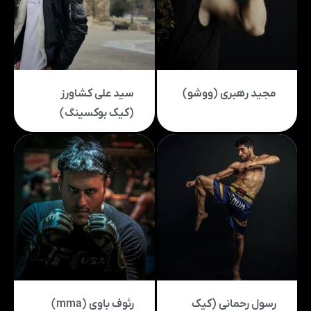
مجید رهبری (ووشو)
سید علی کشاورز
(کیک بوکسینگ)
رسول رحمانی (کیک
رئوف باوی (mma)