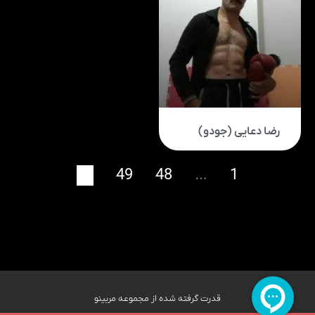
رضا دعایی (جودو)
50
49
48
…
1
قدرت گرفته شده از مجموعه مربینو