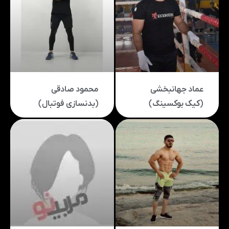
عماد جهانبخشی
محمود صادقی
(کیک بوکسینگ)
(بدنسازی فوتبال)