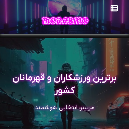
برترین ورزشکاران و قهرمانان
کشور
مربینو انتخابی هوشمند