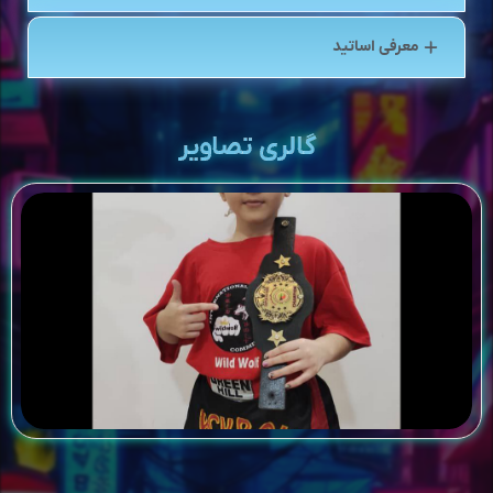
معرفی اساتید
گالری تصاویر