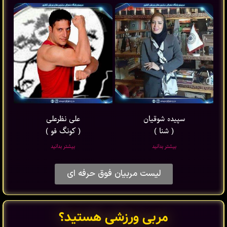
سپیده شوقیان
علی نظرعلی
( شنا )
( کونگ فو )
بیشتر بدانید
بیشتر بدانید
لیست مربیان فوق حرفه ای
مربی ورزشی هستید؟