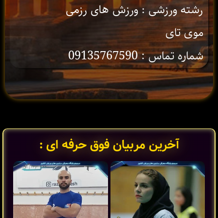
رشته ورزشی : ورزش های رزمی
موی تای
شماره تماس : 09135767590
آخرین مربیان فوق حرفه ای :