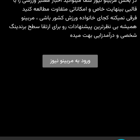
در بخش مربینو نیوز شما میتوانید اخبار معتبر ورزشی را با
قالبی بینهایت خاص و امکاناتی متفاوت مطالعه کنید
فرقی نمیکنه کجای خانواده ورزش کشور باشی ، مربینو
همیشه بی نظرترین پیشنهادات رو برای ارتقا سطح برندینگ
شخصی و درآمدزایی بهت میده
ورود به مربینو نیوز