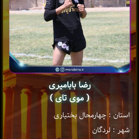
رضا بابامیری
( موی تای )
استان : چهارمحال بختیاری
شهر : لردگان