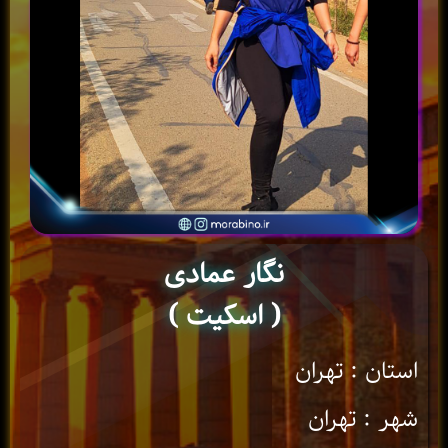
نگار عمادی
( اسکیت )
استان : تهران
شهر : تهران