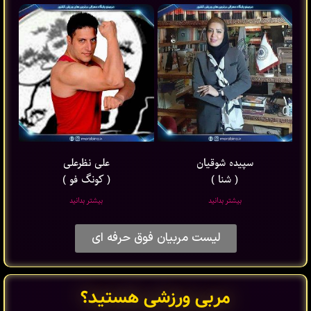
سپیده شوقیان
علی نظرعلی
( شنا )
( کونگ فو )
بیشتر بدانید
بیشتر بدانید
لیست مربیان فوق حرفه ای
مربی ورزشی هستید؟