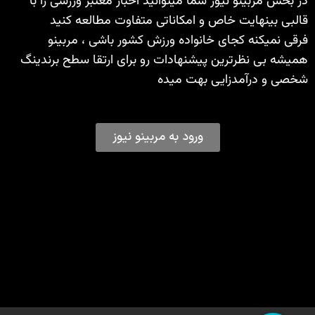
در بخش مربینو نیوز شما میتوانید اخبار معتبر ورزشی را با
قالبی بینهایت خاص و امکاناتی متفاوت مطالعه کنید
فرقی نمیکنه کجای خانواده ورزش کشور باشی ، مربینو
همیشه بی نظرترین پیشنهادات رو برای ارتقا سطح برندینگ
شخصی و درآمدزایی بهت میده
ورود به مربینو نیوز