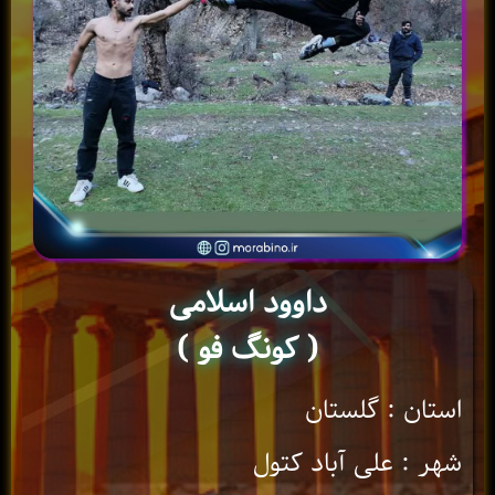
داوود اسلامی
( کونگ فو )
استان : گلستان
شهر : علی آباد کتول