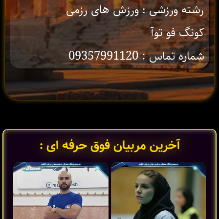
رشته ورزشی : ورزش های رزمی
کونگ فو توآ
شماره تماس : 09357991120
آخرین مربیان فوق حرفه ای :