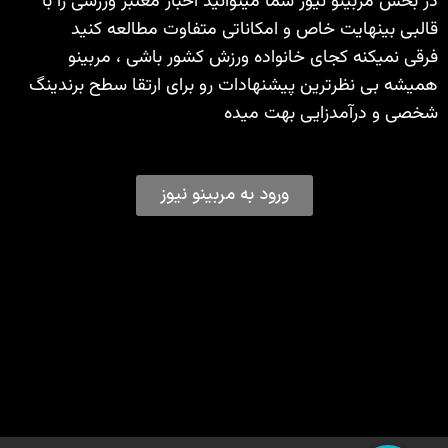
در بخش مربینو نیوز شما میتوانید اخبار معتبر ورزشی را با
قالبی بینهایت خاص و امکاناتی متفاوت مطالعه کنید
فرقی نمیکنه کجای خانواده ورزش کشور باشی ، مربینو
همیشه بی نظرترین پیشنهادات رو برای ارتقا سطح برندینگ
شخصی و درآمدزایی بهت میده
ورود به مربینو نیوز