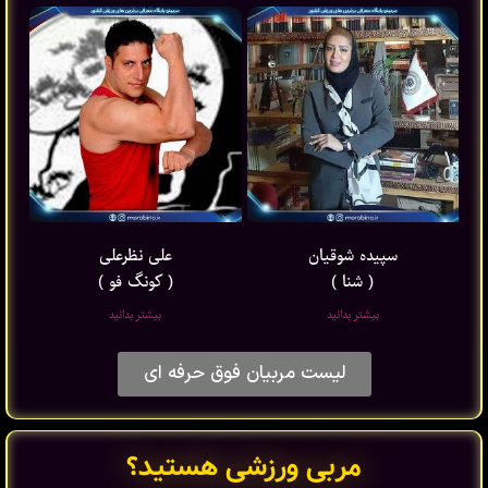
سپیده شوقیان
علی نظرعلی
( شنا )
( کونگ فو )
بیشتر بدانید
بیشتر بدانید
لیست مربیان فوق حرفه ای
مربی ورزشی هستید؟