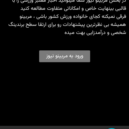
در بخش مربینو نیوز شما میتوانید اخبار معتبر ورزشی را با
قالبی بینهایت خاص و امکاناتی متفاوت مطالعه کنید
فرقی نمیکنه کجای خانواده ورزش کشور باشی ، مربینو
همیشه بی نظرترین پیشنهادات رو برای ارتقا سطح برندینگ
شخصی و درآمدزایی بهت میده
ورود به مربینو نیوز