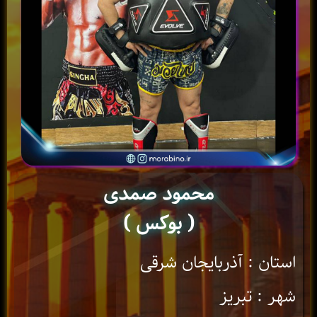
محمود صمدی
( بوکس )
استان : آذربایجان شرقی
شهر : تبریز