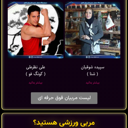
سپیده شوقیان
علی نظرعلی
( شنا )
( کونگ فو )
بیشتر بدانید
بیشتر بدانید
لیست مربیان فوق حرفه ای
مربی ورزشی هستید؟