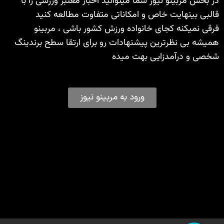
در بخش مربینو نیوز شما میتوانید اخبار معتبر ورزشی را با
قالبی بینهایت خاص و امکاناتی متفاوت مطالعه کنید
فرقی نمیکنه کجای خانواده ورزش کشور باشی ، مربینو
همیشه بی نظرترین پیشنهادات رو برای ارتقا سطح برندینگ
شخصی و درآمدزایی بهت میده
ورود به مربینو نیوز