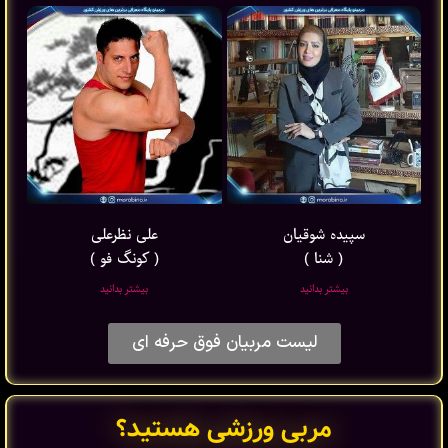
سپیده شوقیان
علی نظرعلی
( شنا )
( کونگ فو )
بیشتر بدانید
بیشتر بدانید
لیست مربیان فوق حرفه ای
مربی ورزشی هستید؟