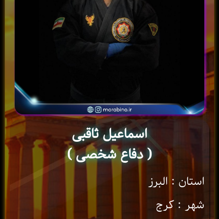
اسماعیل ثاقبی
( دفاع شخصی )
استان : البرز
شهر : کرج