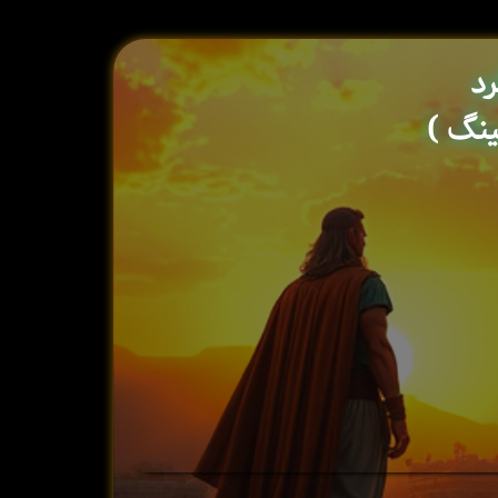
رد
نگ )