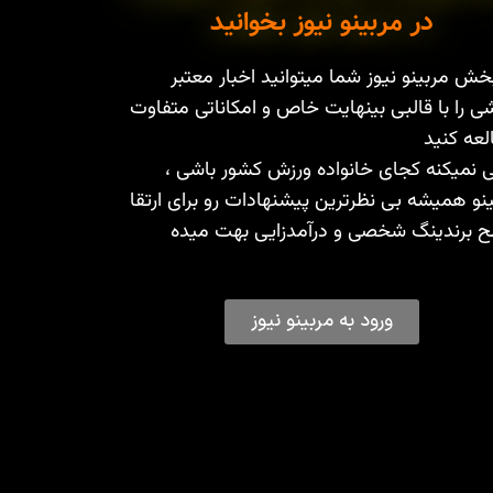
در مربینو نیوز بخوانید
خش مربینو نیوز شما میتوانید اخبار معتبر
ی را با قالبی بینهایت خاص و امکاناتی متفاوت
عه کنید
 نمیکنه کجای خانواده ورزش کشور باشی ،
نو همیشه بی نظرترین پیشنهادات رو برای ارتقا
 برندینگ شخصی و درآمدزایی بهت میده
ورود به مربینو نیوز