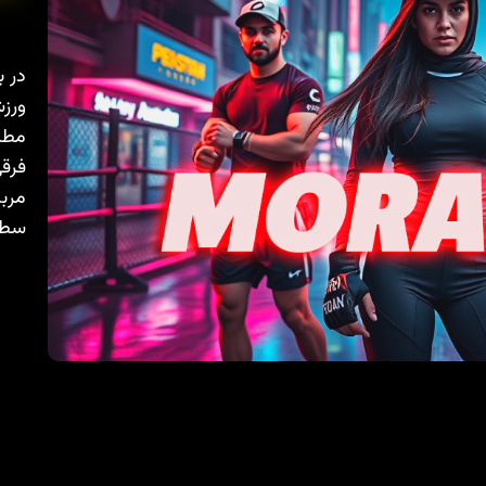
در ب
ورزش
مطال
فرقی
مربی
سطح