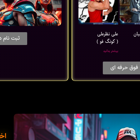
یان
علی نظرعلی
ثبت نام د
( کونگ فو )
بیشتر بدانید
فوق حرفه ای
اخب