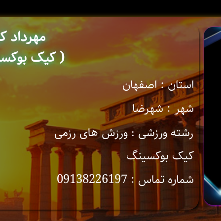
مهرداد ک
( کیک بوکسی
استان : اصفهان
شهر : شهرضا
رشته ورزشی : ورزش های رزمی
کیک بوکسینگ
شماره تماس : 09138226197