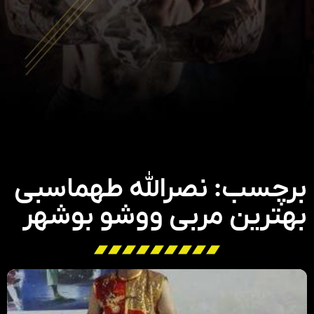
برچسب: نصرالله طهماسبی
بهترین مربی ووشو بوشهر