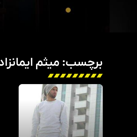
برچسب: میثم ایمانزاد