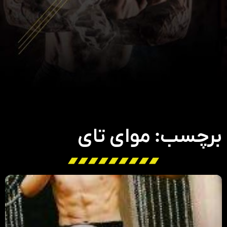
برچسب: موای تای