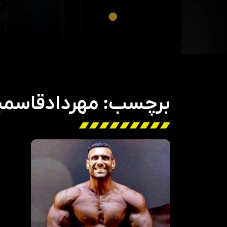
برچسب: مهردادقاسميا