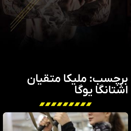
برچسب: ملیکا متقیان
اشتانگا یوگا