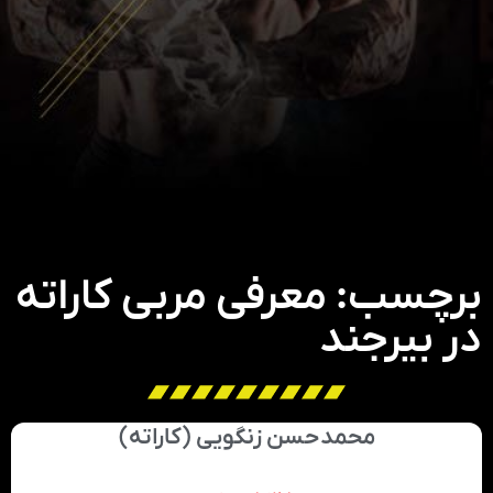
برچسب: معرفی مربی کاراته
در بیرجند
محمدحسن زنگویی (کاراته)