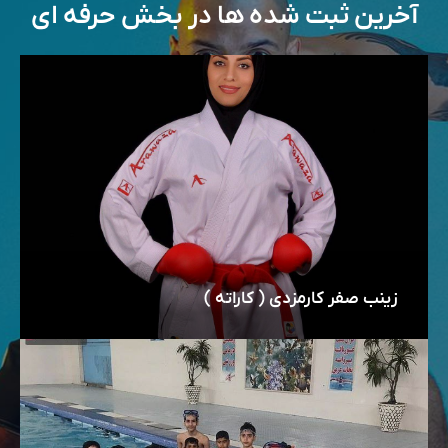
آخرین ثبت شده ها در بخش حرفه ای
زینب صفر کارمزدی ( کاراته )