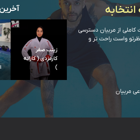
انتخابه
آخرین
 کاملی از مربیان دسترسی
ظرتو واست راحت تر و
زینب صفر
کارمزدی ( کاراته
)
ا
عی مربیان