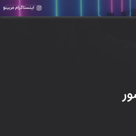
اینستاگرام مربینو
ور