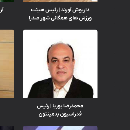
داریوش آورند | رئیس هیئت
آر
ورزش های همگانی شهر صدرا
محمدرضا پوریا | رئیس
م
فدراسیون بدمینتون