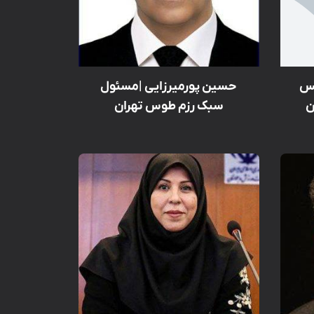
یس
حسین پورمیرزایی |مسئول
ن
سبک رزم طوس تهران