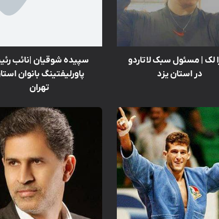
 لک | مسئول سبک لاتاردو
سپیده شوقیان |نائب رئ
در استان یزد
پاورلیفتینگ بانوان استا
تهران