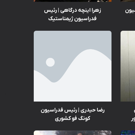
یون
زهرا اینچه درگاهی | رئیس
فدراسیون ژیمناستیک
رضا حیدری | رئیس فدراسیون
ر
کونگ فو کشوری