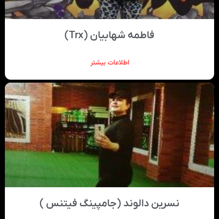
فاطمه شهابيان (Trx)
اطلاعات بیشتر
نسرین دالوند (جامپینگ فیتنس )