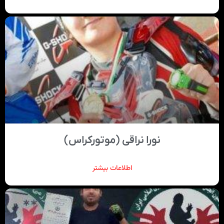
نورا نراقی (موتورکراس)
اطلاعات بیشتر