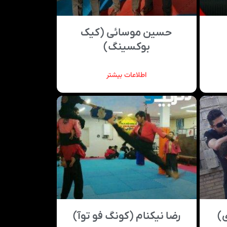
حسین موسائی (کیک
بوکسینگ)
اطلاعات بیشتر
)
رضا نیکنام (کونگ فو توآ)