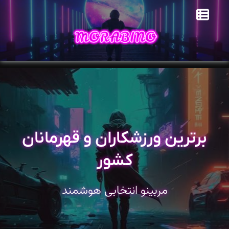
برترین ورزشکاران و قهرمانان
کشور
مربینو انتخابی هوشمند