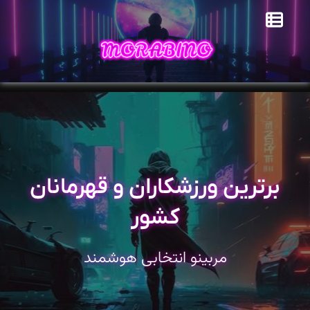
برترین ورزشکاران و قهرمانان
کشور
مربینو انتخابی هوشمند