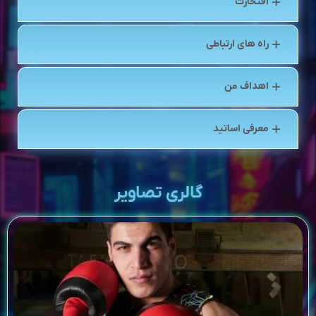
افتخارت
راه های ارتباطی
اهداف من
معرفی اساتید
گالری تصاویر