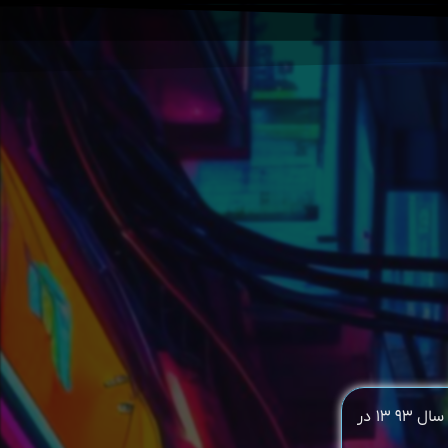
متولد ۲ فروردین ماه ۱۳۸۰ فعالیت خود را در رشته کیوکوشین _ کاراته ماتسوشیما در سال ۹۳ ۱۳ در