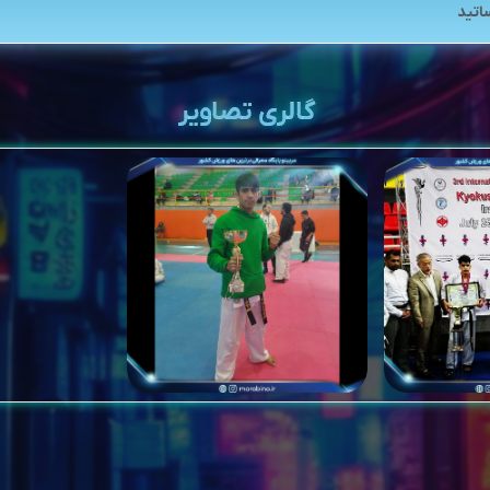
اتید
گالری تصاویر