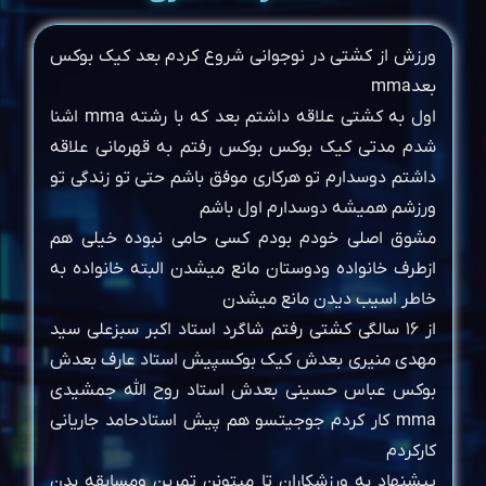
ورزش از کشتی در نوجوانی شروع کردم بعد کیک بوکس
بعدmma
اول به کشتی علاقه داشتم بعد که با رشته mma اشنا
شدم مدتی کیک بوکس بوکس رفتم به قهرمانی علاقه
داشتم دوسدارم تو هرکاری موفق باشم حتی تو زندگی تو
ورزشم همیشه دوسدارم اول باشم
مشوق اصلی خودم بودم کسی حامی نبوده خیلی هم
ازطرف خانواده ودوستان مانع میشدن البته خانواده به
خاطر اسیب دیدن مانع میشدن
از ۱۶ سالگی کشتی رفتم شاگرد استاد اکبر سبزعلی سید
مهدی منیری بعدش کیک بوکسپیش استاد عارف بعدش
بوکس عباس حسینی بعدش استاد روح الله جمشیدی
mma کار کردم جوجیتسو هم پیش استادحامد جاریانی
کارکردم
پیشنهاد به ورزشکاران تا میتونن تمرین ومسابقه بدن