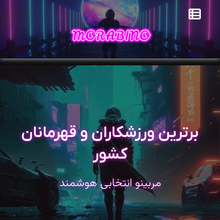
برترین ورزشکاران و قهرمانان
کشور
مربینو انتخابی هوشمند