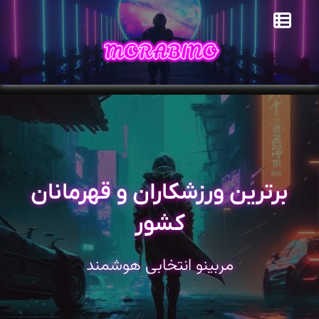
برترین ورزشکاران و قهرمانان
کشور
مربینو انتخابی هوشمند