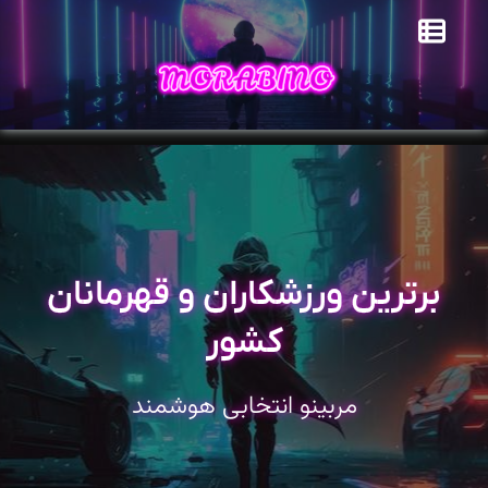
برترین ورزشکاران و قهرمانان
کشور
مربینو انتخابی هوشمند