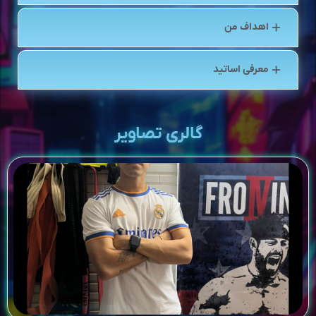
اهداف من
معرفی اساتید
گالری تصاویر