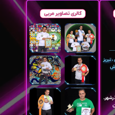
گالری تصاویر مربی
 تبریز
رش
ذرشهرـ
ن