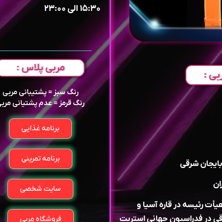
۱۵:۳۰ الی ۲۳:۰۰
مربی پلاس :
بی :
رنگ سبز = پشتیبانی مربی
رنگ قرمز = عدم پشتیانی مرب
برنامه غذایی
برنامه تمرینی
سایت شخصی
أت رئیسه در قاره آسیا و
قی در فدراسیون جهانی استریت
فروشگاه مربی