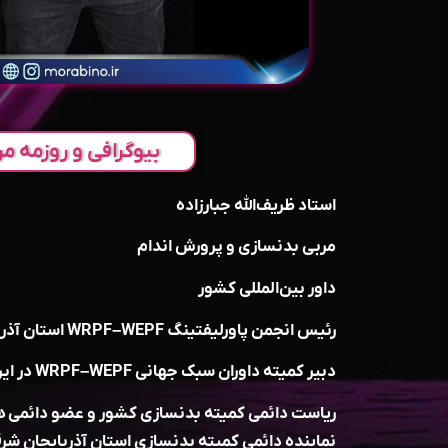
بیوگرافی و روزمه مر
استاد ظریف‌الله جبارزاده
مربی بدنسازی و پرورش اندام
داور بین‌المللی کشور
رئیس انجمن پاورلیفتینگ WRPF–WEPF استان آذربایجان شرقی
دبیر کمیته داوران سبک جهانی WRPF–WEPF در ایران
ریاست دائمی کمیته بدنسازی کشور و عضو دائمی هی
نماینده دائمی کمیته بدنسازی استان آذربایجان شر