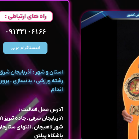
راه های ارتباطی :
۰۹۱۴۳۱۰۶۱۶۶
اینستاگرام مربی
استان و شهر : آذربایجان شرق ،
رشته ورزشی : بدنسازی ، پرو
اندام
آدرس محل فعالیت :
آذربایجان شرقی ـ جاده تبریز آ
شهر لاهیجان ـ انتهای ستارخا
باشگاه پیلتن