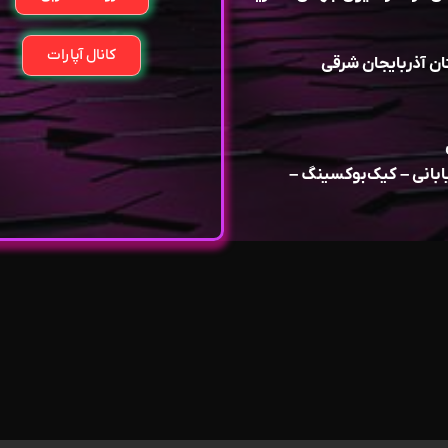
کانال آپارات
ن آذربایجان شرقی
زمی (MMA – مبارزین خیابانی – کیک‌بوکسینگ –