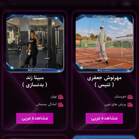
مهرنوش جعفری
مبینا زند
( تنیس )
( بدنسازی )
خوزستان
تهران
ورزش های توپی
آمادگی جسمانی
مشاهده مربی
مشاهده مربی