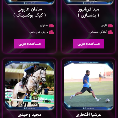
مینا قربانپور
سامان هارونی
( بدنسازی )
( کیک بوکسینگ )
فارس
اصفهان
آمادگی جسمانی
ورزش های رزمی
مشاهده مربی
مشاهده مربی
عرشیا افتخاری
مجید وحیدی