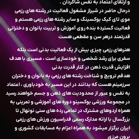
و ارتقای اعتماد به نفس شاگردان .
درحال حاضر در شیراز مشغول فعالیت در رشته های رزمی
موی تای کیک بوکسینگ و سایر رشته های رزمی هستم و
فعالیت گسترده بنده روی آموزش و تربیت بانوان و دخترانی
قدرتمند درهر سن و مقطعی هست
هنرهای رزمی چیزی بیش از یک فعالیت بدنی است بلکه
سفری برای رشد شخصی و خودسازی است ، مسیری با هدف
افزایش قدرت ذهن در کنار قدرت بدنی
هدفم ترویج و شناخت رشته های رزمی به بانوان و دختران
سرزمینم هست که بدانند در این مسیر به خودباوری ، اعتماد
به نفس و عبور از محدودیت های ذهن و جسم خواهند رسید
در مجموعه ورزشی بوکسینو دوره های آموزشی و تمرینی به
همراه اردوهای مشترک در تمامی رده های سنی نونهال تا
بزرگسال با ارائه مدارک رسمی فدراسیون ورزش های رزمی
ایران برگزار میشود به همراه اعزام به مسابقات کشوری و
برون مرزی