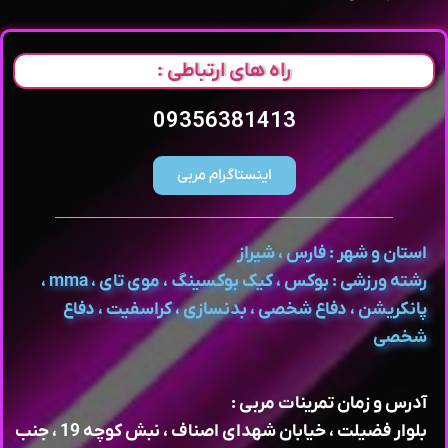
راه های ارتباطی :
09356381413
اینستاگرام مربی
استان و شهر : فارس ، شیراز
رشته ورزشی : بوکس ، کیک بوکسینگ ، موی تای ، mma ،
پانکریشن ، دفاع شخصی ، بدنسازی ، کراسفیت ، دفاع
شخصی
آدرس و زمان تمرینات مربی :
بلوار فضیلت ، خیابان شهدای اصناف ، نبش کوچه 19 ، جنب