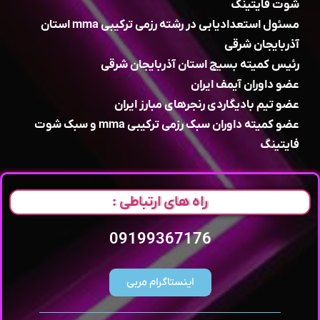
شوت فایتینگ
مسئول استعدادیابی در رشته رزمی ترکیبی mma استان
آذربایجان شرقی
رئیس کمیته بسیج استان آذربایجان شرقی
عضو داوران آیمف ایران
عضو تیم بادیگاردی رنجرهای مبارز ایران
عضو کمیته داوران سبک رزمی ترکیبی mma و سبک شوت
فایتینگ
راه های ارتباطی :
09199367176
اینستاگرام مربی