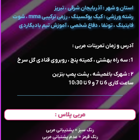
استان و شهر : آذربایجان شرقی ، تبریز
رشته ورزشی : کیک بوکسینگ ، رزمی ترکیبی mma ، شوت
فایتینگ ، تونفا ، دفاع شخصی ، آموزش تیم بادیگاردی
آدرس و زمان تمرینات مربی :
1: سه راه بهشتی ، کمیته پنج ، روبروی قنادی گل سرخ
۲ : شهرک باغمیشه ، پشت پمپ بنزین
ساعت کاری 6 تا 7 و 9 تا 10:30
مربی پلاس :
رنگ سبز = پشتیبانی مربی
رنگ قرمز = عدم پشتیانی مربی