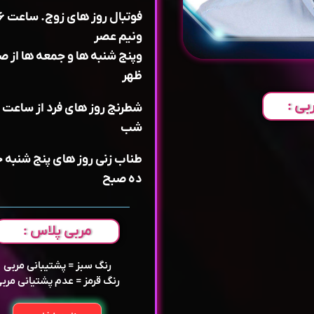
ونیم عصر
و‌پنج شنبه ها و جمعه ها از ص
ظهر
بی :
شب
طناب زنی روز های پنج شنبه 
ده صبح
مربی پلاس :
رنگ سبز = پشتیبانی مربی
رنگ قرمز = عدم پشتیانی مرب