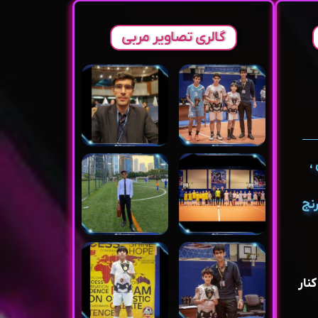
گالری تصاویر مربی
،
رنج
کنار