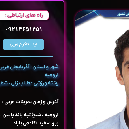
راه های ارتباطی :
۰۹۲۱۴۶۵۱۴۵۱
اینستاگرام مربی
شهر و استان : آذربایجان غربی 
ارومیه
رشته ورزشی : طناب زنی ، شط
آدرس و زمان تمرینات مربی :
ارومیه ، شیخ تپه باند پایین ، 
برج سفید آکادمی یاراد