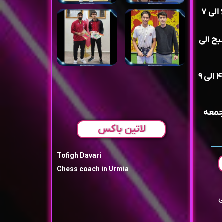
فوتبال روز های زوج. ساعت ۶ الی ۷
بح الی
شطرنج روز های فرد از ساعت ۴ الی ۹
جمعه
لاتین باکس
Tofigh Davari
Chess coach in Urmia
ی