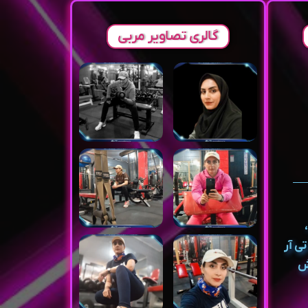
گالری تصاویر مربی
ی آر
ش