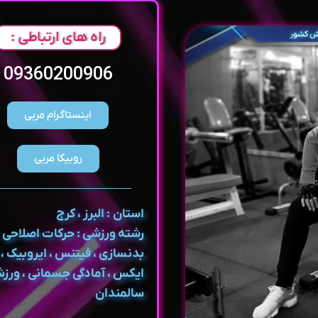
راه های ارتباطی :
09360200906
اینستاگرام مربی
روبیکا مربی
استان : البرز ، کرج
رشته ورزشی : حرکات اصلاحی ،
بدنسازی ، فیتنس ، ایروبیک ، ت
ایکس ، آمادگی جسمانی ، ورز
سالمندان