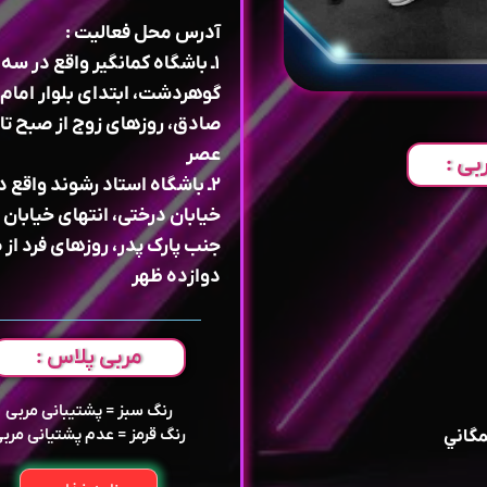
آدرس محل فعالیت :
۱ـ باشگاه کمانگیر واقع در سه 
گوهردشت، ابتدای بلوار امام
صادق، روزهای زوج از صبح ت
عصر
بی :
۲ـ باشگاه استاد رشوند واقع د
خیابان درختی، انتهای خیابان 
جنب پارک پدر، روزهای فرد از 
دوازده ظهر
مربی پلاس :
رنگ سبز = پشتیبانی مربی
رنگ قرمز = عدم پشتیانی مرب
مگاني