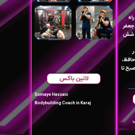
راه
 جعفر
ا شش
ر
حافظ،
صبح تا
لاتین باکس
Somaye Hassani
Bodybuilding Coach in Karaj
ی