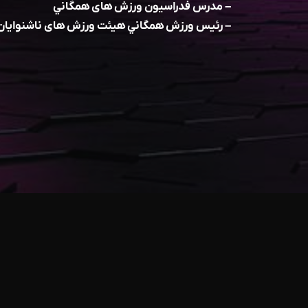
– مدرس فدراسيون ورزش های همگاني
– رئيس ورزش همگاني هيئت ورزش های ناشنوایان ا