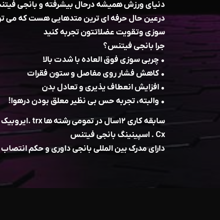
دنياى ورزش هميشه درحال بيشرفته و بانجى فيتنس
درعين حال حرفه اى ترين متدهايى هست كه مى تون
سوزى وتقويت عضلاتتون تجربه كنيد
جرا بانجى فيتنس؟
• چربی سوزى فوق العاده با شدت بالا
• كاهش فشار روى مفاصل و ستون فقرات
• افزايش انعطاف يذيرى و تعادل بدن
• والبته، تجربه حس بى نظير معلق بودن درهوا!
سابقه کاری ۱۲سال در تمومی رشته ها trx .ایروبیک .بدنسازی . پیلاتس.
Cx . اسپینینگ بانجی فیتنس
دارای مدرک بین المللی بانجی داوری و حکم انتصا