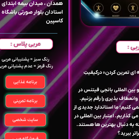
همدان ، میدان بیمه ابتدای
استادان بلوار صورتی باشگاه
کاسپین
مربی پلاس :
بی :
رنگ سبز = پشتیبانی مربی
رنگ قرمز = عدم پشتیانی مرب
 اى تمرين كردن» دركيفيتِ
برنامه غذایی
 بين المللى بانجى فيتنس در
انعطاف يذيرى را رقم بزنيم.
برنامه تمرینی
Ca)، ما فقط ورزش نمى كنيم؛ ما استاندارد جديدى از
ى كذاريم. اعتبار بين المللى در
سایت شخصی
 به دنبال بهترين ها هستند.
اتر ببريد؟
فروشگاه مربی