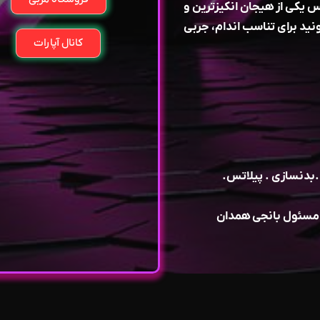
 يكى از هيجان انكيزترين و
يد براى تناسب اندام، جربى
کانال آپارات
ب مسئول بانجی همدان