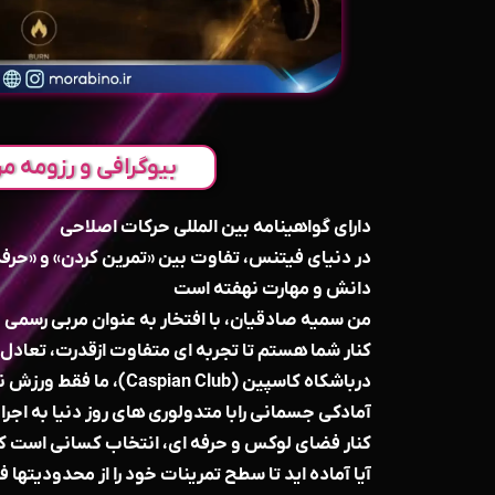
بیوگرافی و رزومه مر
دارای گواهینامه بین المللی حرکات اصلاحی
در دنياى فيتنس، تفاوت بين «تمرين كردن» و «حرفه
دانش و مهارت نهفته است
من سميه صادقيان، با افتخار به عنوان مربى رسمى و
كنار شما هستم تا تجربه اى متفاوت ازقدرت، تعادل و
درباشكاه كاسپين (spian Club
آمادكى جسمانى رابا متدولورى هاى روز دنيا به اجرا م
كنار فضاى لوكس و حرفه اى، انتخاب كسانى است كه
آيا آماده ايد تا سطح تمرينات خود را از محدوديتها فر