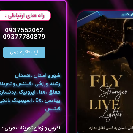
راه های ارتباطی :
0937552062
09377780879
اینستاگرام مربی
شهر و استان : همدان
رشته ورزشی : فیتنس و تمرین
معلق ، trx ، ایروبیک .بدنساز
پیلاتس ، Cx ، اسپینینگ بانج
فیتنس
آدرس و زمان تمرینات مربی :