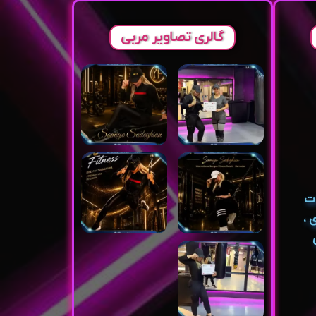
گالری تصاویر مربی
ات
ی ،
ی