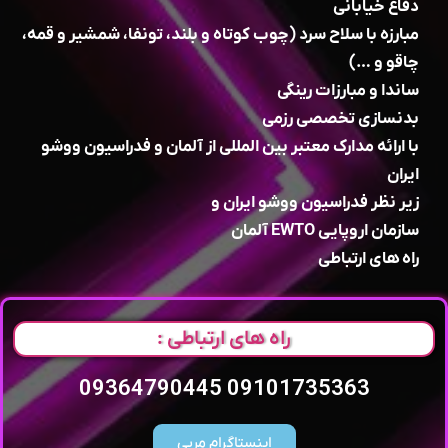
دفاع خیابانی
مبارزه با سلاح سرد (چوب کوتاه و بلند، تونفا، شمشیر و قمه،
چاقو و …)
ساندا و مبارزات رینگی
بدنسازی تخصصی رزمی
با ارائه مدارک معتبر بین المللی از آلمان و فدراسیون ووشو
ایران
زیر نظر فدراسیون ووشو ایران و
سازمان اروپایی EWTO آلمان
راه های ارتباطی
راه های ارتباطی :
09101735363 09364790445
اینستاگرام مربی