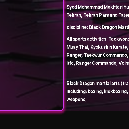
Syed Mohammad Mokhtari Yu
Tehran, Tehran Pars and Fate
discipline: Black Dragon Marti
All sports activities: Taekwon
Muay Thai, Kyokushin Karate, 
Ranger, Taekwur Commando, N
itfc, Ranger Commando, Voin
Black Dragon martial arts (tr
including: boxing, kickboxing
weapons,