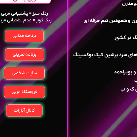
رنگ سبز = پشتیبانی مربی
رنگ قرمز = عدم پشتیانی مرب
درن و همچنین تیم حرفه ای
برنامه غذایی
برنامه تمرینی
 های سرد پرشین کیک بوکسینگ
سایت شخصی
فروشگاه مربی
کانال آپارات