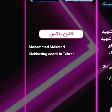
کسینگ
 شهید
لاتین باکس
 شهید
ای
Mohammad Mokhtari
میراعلمی و طالقانی ، پلاک ۱۷۰ ،
Kickboxing coach in Tehran
ز :