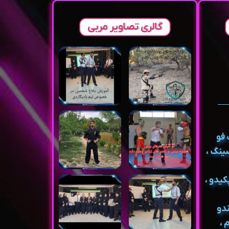
گالری تصاویر مربی
 فو
سینگ ،
پکیدو ،
ندو
ام ،