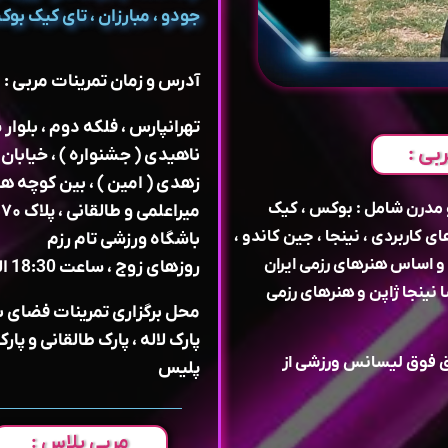
جودو ، مبارزان ، تای کیک بو
آدرس و زمان تمرینات مربی :
تهرانپارس ، فلکه دوم ، بلوار
بی :
ناهیدی ( جشنواره ) ، خیابان
زهدی ( امین ) ، بین کوچه ه
 مدرن شامل : بوکس ، کیک
خصی ، سلاح های کاربردی ، نینجا ، جین کاندو ،
باشگاه ورزشی تام رزم
 و اساس هنرهای رزمی ایران
روزهای زوج ، ساعت 18:30 الی 20
ینجا ژاپن و هنرهای رزمی
محل برگزاری تمرینات فضای با
پارک لاله ، پارک طالقانی و پارک
 فوق لیسانس ورزشی از
پلیس
مربی پلاس :