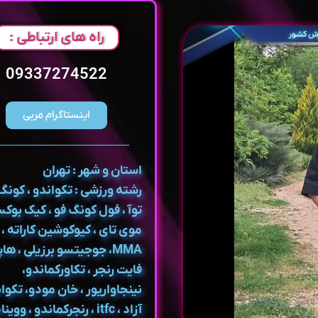
راه های ارتباطی :
09337274522
اینستاگرام مربی
استان و شهر : تهران
رشته ورزشی : تکواندو ، کونگ
توآ ، فول کونگ فو ، کیک بوک
موی تای ، کیوکوشین کاراته ،
MMA، جوجیتسو برزیلی ، ها
فایت رنجر ، تکاورکماندو،
نینجاواریور ، خان مودو، تکوا
آزاد ، itfc ، رنجرکماندو ، ووین