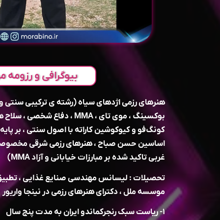
بیوگرافی و رزومه مر
هنرهای رزمی اژدهای سیاه (رشته ی ترکیبی سنتی و
بوکسینگ ، موی تای ، MMA ، دفاع ش
کونگ‌فو و کیوکوشین کاراته با اصول سنتی ، بر پایه
اساسین حسن صباح ، هنرهای رزمی شرقی مخصوصا ن
غربی تاکید شده بر مبارزات خیابانی و آزاد MMA)
تحصیلات : لیسانس مهندسی صنایع غذایی ، تطبیق
موسسه ملل ، دکترای هنرهای رزمی در نینجا واریور
۱- ریاست سبک رنجرکماندو ایران به مدت پنج سال