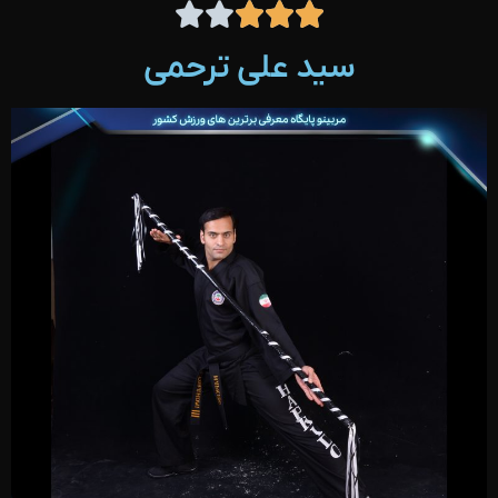





سید علی ترحمی