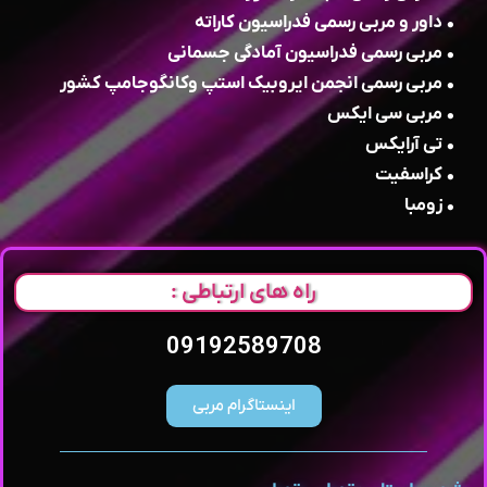
• داور و مربی رسمی فدراسیون کاراته
• مربی رسمی فدراسیون آمادگی جسمانی
• مربی رسمی انجمن ایروبیک استپ وکانگوجامپ کشور
• مربی سی ایکس
• تی آرایکس
• کراسفیت
• زومبا
راه های ارتباطی :
09192589708
اینستاگرام مربی