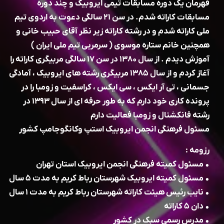
قهرمان یک دوره مسابقات تیمی ایروبیک و چند دوره
مسابقات کاراته شدم. در سن ۲۱ سالگی دعوت به اردوی تیم
ملی کاراته شدم و در رشته کاراته زیر نظر آقای حبیب خانی و
همچنین خانم ستاره موسوی ( سرمربی تیم ملی ایران )
آموزش دیدم . از سال ۱۳۸۰ در سن ۱۷ سالگی مربیگری کاراته را
آغاز کردم و از سال ۱۳۸۵ مربیگری رشته های ایروبیک ، آمادگی
جسمانی ، تی آر ایکس ، سی ایکس ، کراسفیت و زومبا را در
پرونده کاری خود دارم که به طور حرفه ای از سال ۱۳۹۳ در
رشته فانکشنال و زومبا فعالیت دارم
مسئول فرهنگی انجمن ایروبیک استپ وکانگوجامپ کشور
رزومه :
• مسئول کمیته فرهنگی انجمن ایروبیک استان تهران
• مسئول کمیته ایروبیک شهرستان رباط کریم به مدت ۵ سال
• نایب رئیس هیئت کاراته شهرستان رباط کریم به مدت ۱ سال
• دان ۵ کاراته
• مدرس رسمی سبک در کشور