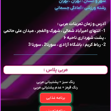
شهر و استان : تهران ، تهران
رشته ورزشی : آمادگی جسمانی
آدرس و زمان تمرینات مربی :
1- انتهای امیرآباد شمالی ، شهرک والفجر ، میدان علی حاتمی
، پشت شهرداری ناحیه ۶
2- رباط کریم : باشگاه آزادی ، سورنا2 ، سورنا 3
مربی پلاس :
رنگ سبز = پشتیبانی مربی
رنگ قرمز = عدم پشتیانی مربی
برنامه غذایی
برنامه تمرینی