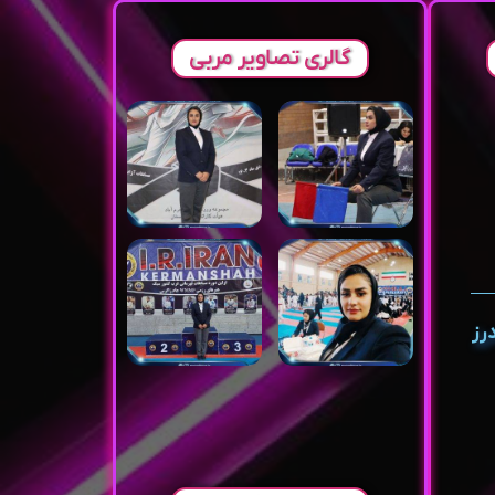
گالری تصاویر مربی
رز