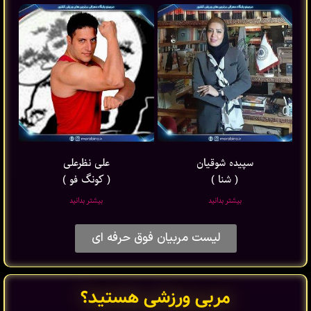
سپیده شوقیان
علی نظرعلی
( شنا )
( کونگ فو )
بیشتر بدانید
بیشتر بدانید
لیست مربیان فوق حرفه ای
مربی ورزشی هستید؟