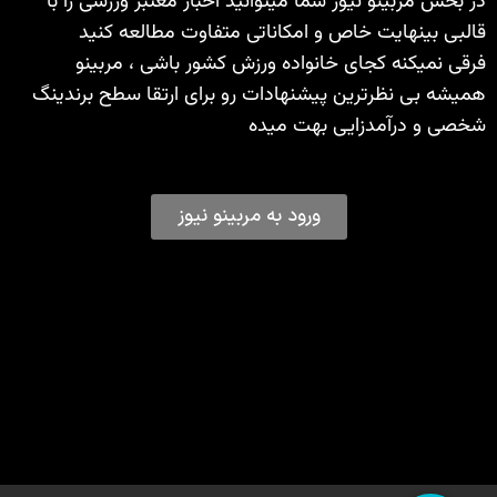
در بخش مربینو نیوز شما میتوانید اخبار معتبر ورزشی را با
قالبی بینهایت خاص و امکاناتی متفاوت مطالعه کنید
فرقی نمیکنه کجای خانواده ورزش کشور باشی ، مربینو
همیشه بی نظرترین پیشنهادات رو برای ارتقا سطح برندینگ
شخصی و درآمدزایی بهت میده
ورود به مربینو نیوز