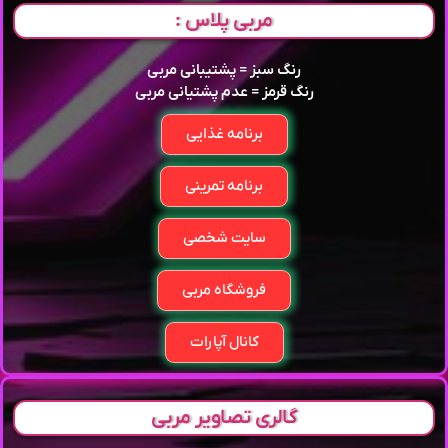
مربی پلاس :
رنگ سبز = پشتیبانی مربی
رنگ قرمز = عدم پشتیانی مربی
برنامه غذایی
برنامه تمرینی
سایت شخصی
فروشگاه مربی
کانال آپارات
گالری تصاویر مربی