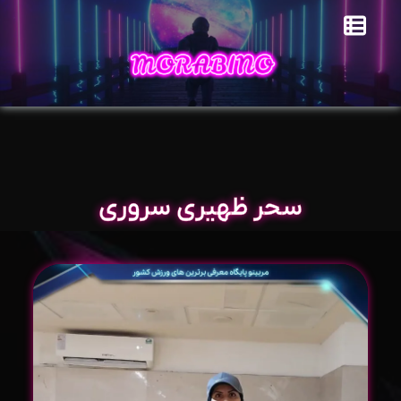
سحر ظهیری سروری